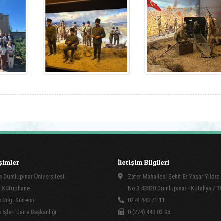
işimler
İletişim Bilgileri
 Dumlupınar Üniversitesi
Zafer Mahallesi Şehit Er Yaşar Yıldı
 Kütüphane
No:3 43820 Dumlupınar - Kütahya / 
 Bilgi Sistemi
0274 443 71 11
İşleri Daire Başkanlığı
0 (274) 443 03 98