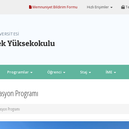
Memnuniyet Bildirim Formu
Hızlı Erişimler
Te
VERSİTESİ
ek Yüksekokulu
Programlar
Öğrenci
Staj
İME
tasyon Programı
tasyon Programı