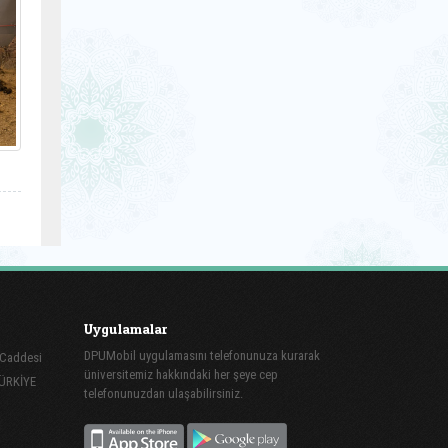
Uygulamalar
DPUMobil uygulamasını telefonunuza kurarak
z Caddesi
üniversitemiz hakkındaki her şeye cep
TÜRKİYE
telefonunuzdan ulaşabilirsiniz.