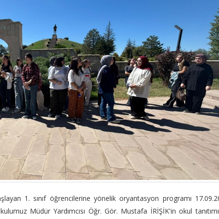
layan 1. sınıf öğrencilerine yönelik oryantasyon programı 17.09.
 okulumuz Müdür Yardımcısı Öğr. Gör. Mustafa İRİŞİK'in okul tanıtım