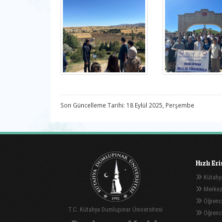
Son Güncelleme Tarihi: 18 Eylül 2025, Perşembe
Hızlı Er
Kütahya
Merkez
Öğrenci
T.C. Kütahya Dumlupınar Üniversitesi
Öğrenci 