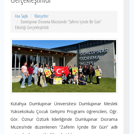
Ana Sayfa
Manşetler
Dumlupınar Diorama Müzesinde “Zaferin İçinde Bir Gün”
Etkinliği Gerçekleştirildi
Kütahya Dumlupınar Üniversitesi Dumlupınar Meslek
Yüksekokulu Çocuk Gelişimi Programı öğrencileri, Öğr.
Gör. Öznur Öztürk liderliğinde Dumlupınar Diorama
Müzesi’nde düzenlenen “Zaferin İçinde Bir Gün” adlı