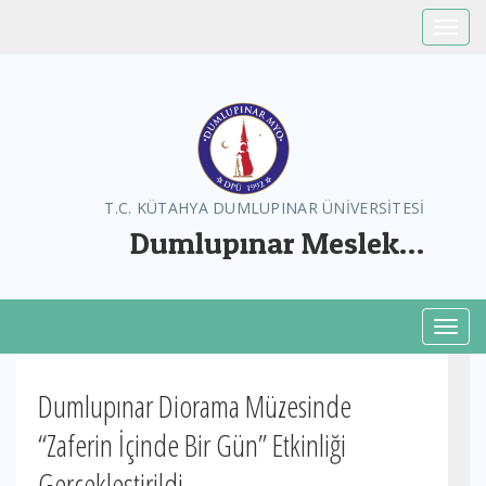
Toggle
T.C. KÜTAHYA DUMLUPINAR ÜNİVERSİTESİ
Dumlupınar Meslek
Yüksekokulu
Toggl
Dumlupınar Diorama Müzesinde
“Zaferin İçinde Bir Gün” Etkinliği
Gerçekleştirildi