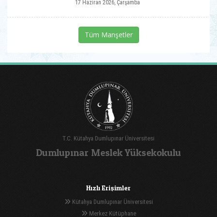
17 Haziran 2026, Çarşamba
Tüm Manşetler
T.C. Kütahya Dumlupınar Üniversitesi
Dumlupınar Meslek Yüksekokulu
Hızlı Erişimler
Kütahya Dumlupınar Üniversitesi
Merkez Kütüphane