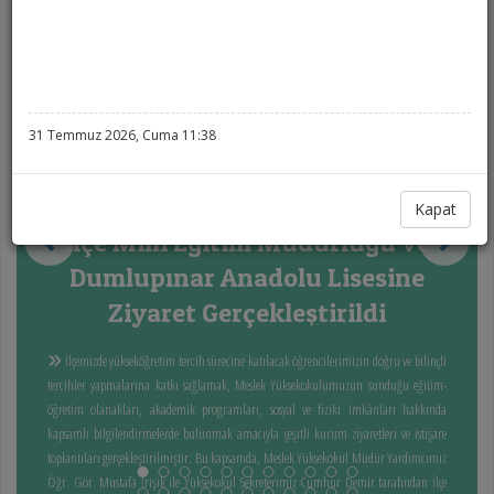
31 Temmuz 2026, Cuma 11:38
Kapat
İlçe Milli Eğitim Müdürlüğü ve
Dumlupınar Anadolu Lisesine
Ziyaret Gerçekleştirildi
İlçemizde yükseköğretim tercih sürecine katılacak öğrencilerimizin doğru ve bilinçli
tercihler yapmalarına katkı sağlamak, Meslek Yüksekokulumuzun sunduğu eğitim-
öğretim olanakları, akademik programları, sosyal ve fiziki imkânları hakkında
kapsamlı bilgilendirmelerde bulunmak amacıyla çeşitli kurum ziyaretleri ve istişare
toplantıları gerçekleştirilmiştir. Bu kapsamda, Meslek Yüksekokul Müdür Yardımcımız
Öğr. Gör. Mustafa İrişik ile Yüksekokul Sekreterimiz Cumhur Demir tarafından İlçe