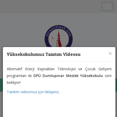
Toggle
×
Yüksekokulumuz Tanıtım Videosu
T.C. KÜTAHYA DUMLUPINAR ÜNİVERSİTESİ
Dumlupınar Meslek
Al
ternatif Enerji Kaynakları Teknolojisi ve Çocuk Gelişimi
Yüksekokulu
programları ile
DPÜ Dumlupınar Meslek Yüksekokulu
seni
bekliyor!
Toggl
Tanıtım videomuz için tıklayınız
.
Previous
Next