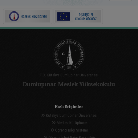
T.C. Kütahya Dumlupınar Üniversitesi
Dumlupınar Meslek Yüksekokulu
Hızlı Erişimler
Kütahya Dumlupınar Üniversitesi
Merkez Kütüphane
Öğrenci Bilgi Sistemi
Öğrenci İşleri Daire Başkanlığı