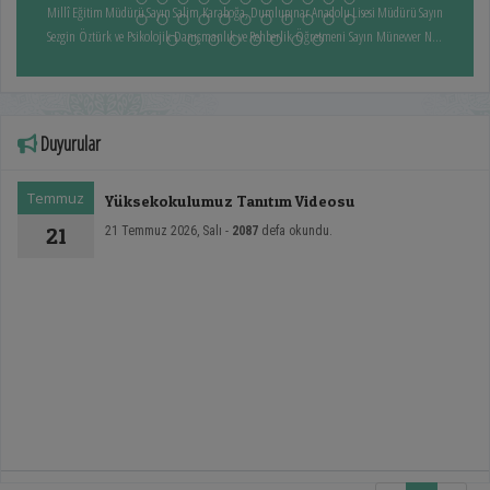
Millî Eğitim Müdürü Sayın Salim Karaboğa, Dumlupınar Anadolu Lisesi Müdürü Sayın
Sezgin Öztürk ve Psikolojik Danışmanlık ve Rehberlik Öğretmeni Sayın Münevver Nur
Pektaş ziyaret edilmiştir. Gerçekleştirilen toplantılarda, tercih dönemindeki öğrencilere
yönelik yürütülebilecek tanıtım ve rehberlik faaliyetleri değerlendirilmiş; Meslek
Yüksekokulumuzun eğitim kalitesi, uygulamalı eğitim anlayışı, öğrencilere sunduğu
akademik ve sosyal imkânlar ile mezuniyet sonrası kariyer fırsatları hakkında bilgi
Duyurular
paylaşımında bulunulmuştur. Ayrıca öğrencilerin tercih sürecinde doğru bilgiye
ulaşmalarını sağlamak ve yüksekokulumuzun daha geniş kitlelere tanıtılmasına
Temmuz
Yüksekokulumuz Tanıtım Videosu
yönelik iş birliği imkânları ele alınmış, kurumlar arası koordinasyonun
güçlendirilmesi konusunda görüş alışverişinde bulunulmuştur.
21
21 Temmuz 2026, Salı -
2087
defa okundu.