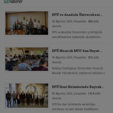
Haberler
DPÜ ve Anadolu Üniversitesi
Arasında Mikro Yeterlilik
06 Ağustos 2026, Perşembe -
434
defa
Toplantısı
okundu.
DPÜ ve Anadolu Üniversitesi iş birliğinde
gerçekleştirilen toplantıda, akademinin
yenilikçi eğitim modellerine yönelik mikro
yeterlilik çalışmaları ele alındı.
DPÜ Hisarcık MYO’dan Hayat
Üniversitesi Etkinlikleri
06 Ağustos 2026, Perşembe -
216
defa
okundu.
Kütahya Dumlupınar Üniversitesi Hisarcık
Meslek Yüksekokulu, toplumsal gelişime ve
bireysel farkındalığa katkı sağlamayı
amaçlayan Hayat Üniversitesi: Eğitici
DPÜ İdari Birimlerinde Bayrak
Sohbetler etkinlik serisi kapsamında dört
Değişimi
önemli söyleşiye imza attı.
05 Ağustos 2026, Çarşamba -
1314
defa
okundu.
DPÜ’de idari birimlerde verimliliğin
artırılması ve yeni dönem hedeflerine