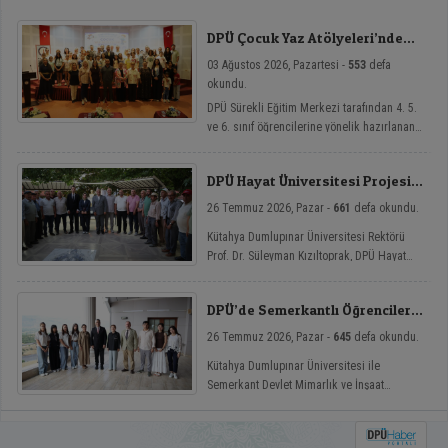
ulaşılması amacıyla görev değişim törenleri
düzenlendi.
DPÜ Çocuk Yaz Atölyeleri’nde
Dersler Başladı
03 Ağustos 2026, Pazartesi -
553
defa
okundu.
DPÜ Sürekli Eğitim Merkezi tarafından 4. 5.
ve 6. sınıf öğrencilerine yönelik hazırlanan
ve çocukların yaz tatillerini hem eğlenceli
hem de nitelikli gelişim atölyeleriyle
DPÜ Hayat Üniversitesi Projesi
değerlendirmelerini amaçlayan DPÜ Çocuk
Hisarcık’ta
Yaz Atölyeleri programı, düzenlenen açılış
26 Temmuz 2026, Pazar -
661
defa okundu.
töreniyle eğitimlerine başladı.
Kütahya Dumlupınar Üniversitesi Rektörü
Prof. Dr. Süleyman Kızıltoprak, DPÜ Hayat
Üniversitesi projesi kapsamında Hisarcık’ın
Hasanlar köyünde düzenlenen etkinliğe
DPÜ’de Semerkantlı Öğrencilere
katılarak vatandaşlarla buluştu.
Yaz Okulu
26 Temmuz 2026, Pazar -
645
defa okundu.
Kütahya Dumlupınar Üniversitesi ile
Semerkant Devlet Mimarlık ve İnşaat
Mühendisliği Üniversitesi arasında hayata
geçirilen iş birliği kapsamında misafir
öğrenciler yaz okulunda ağırlanıyor.