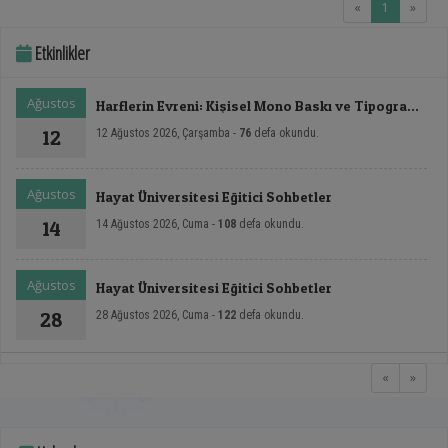
(current)
«
1
»
Etkinlikler
Ağustos
Harflerin Evreni: Kişisel Mono Baskı ve Tipografi
Sergisi
12
12 Ağustos 2026, Çarşamba -
76
defa okundu.
Ağustos
Hayat Üniversitesi Eğitici Sohbetler
14
14 Ağustos 2026, Cuma -
108
defa okundu.
Ağustos
Hayat Üniversitesi Eğitici Sohbetler
28
28 Ağustos 2026, Cuma -
122
defa okundu.
«
»