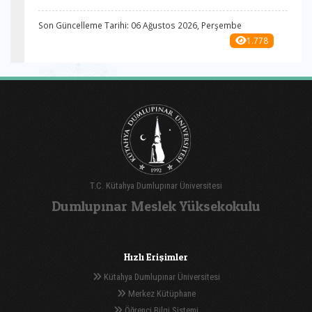
Son Güncelleme Tarihi: 06 Ağustos 2026, Perşembe
1.778
T.C. Kütahya Dumlupınar Üniversitesi
Dumlupınar Meslek Yüksekokulu
Hızlı Erişimler
Kütahya Dumlupınar Üniversitesi
Merkez Kütüphane
Öğrenci Bilgi Sistemi