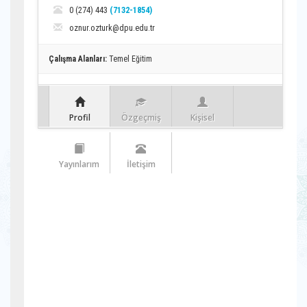
0 (274) 443
(7132-1854)
oznur.ozturk@dpu.edu.tr
Çalışma Alanları:
Temel Eğitim
Profil
Özgeçmiş
Kişisel
Yayınlarım
İletişim