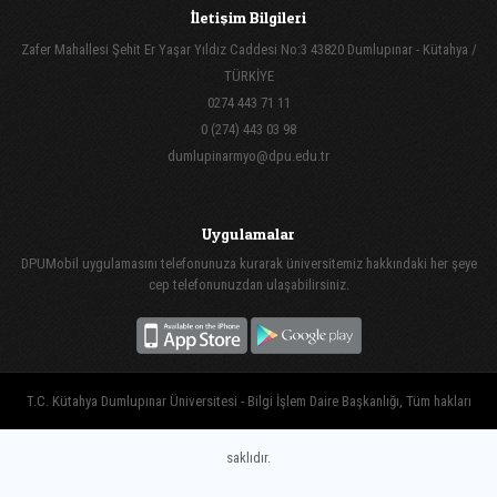
İletişim Bilgileri
Zafer Mahallesi Şehit Er Yaşar Yıldız Caddesi No:3 43820 Dumlupınar - Kütahya /
TÜRKİYE
0274 443 71 11
0 (274) 443 03 98
dumlupinarmyo@dpu.edu.tr
Uygulamalar
DPUMobil uygulamasını telefonunuza kurarak üniversitemiz hakkındaki her şeye
cep telefonunuzdan ulaşabilirsiniz.
T.C. Kütahya Dumlupınar Üniversitesi - Bilgi İşlem Daire Başkanlığı, Tüm hakları
saklıdır.