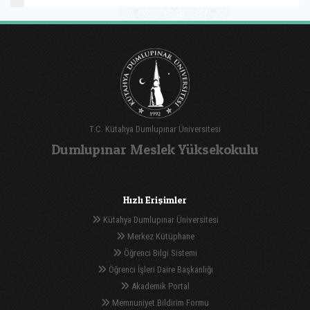
T.C. Kütahya Dumlupınar Üniversitesi
Dumlupınar Meslek Yüksekokulu
Hızlı Erişimler
Kütahya Dumlupınar Üniversitesi
Merkez Kütüphane
Öğrenci Bilgi Sistemi
Öğrenci İşleri Daire Başkanlığı
Akademik Portal
Memnuniyet Bildirim Formu