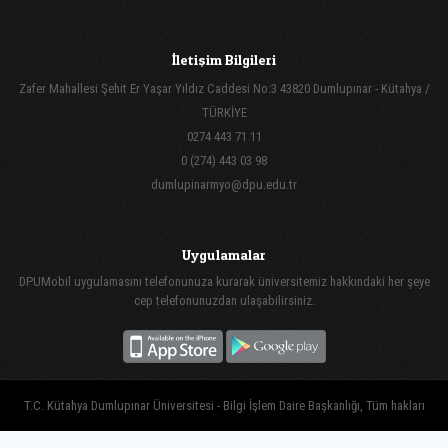
İletişim Bilgileri
Zafer Mahallesi Şehit Er Yaşar Yıldız Caddesi No:3 43820 Dumlupınar - Kütahya /
TÜRKİYE
0274 443 71 11
0 (274) 443 03 98
dumlupinarmyo@dpu.edu.tr
Uygulamalar
DPUMobil uygulamasını telefonunuza kurarak üniversitemiz hakkındaki her şeye
cep telefonunuzdan ulaşabilirsiniz.
T.C. Kütahya Dumlupınar Üniversitesi - Bilgi İşlem Daire Başkanlığı, Tüm hakları