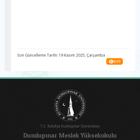
Son Güncelleme Tarihi: 19 Kasım 2025, Çarşamba
849
T.C. Kütahya Dumlupınar Üniversitesi
Dumlupınar Meslek Yüksekokulu