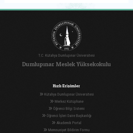
T.C. Kütahya Dumlupınar Üniversitesi
Dumlupınar Meslek Yüksekokulu
Hızlı Erişimler
Kütahya Dumlupınar Üniversitesi
Merkez Kütüphane
Öğrenci Bilgi Sistemi
Öğrenci İşleri Daire Başkanlığı
Akademik Portal
Memnuniyet Bildirim Formu