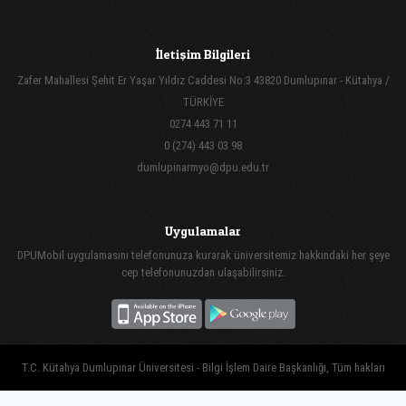
İletişim Bilgileri
Zafer Mahallesi Şehit Er Yaşar Yıldız Caddesi No:3 43820 Dumlupınar - Kütahya /
TÜRKİYE
0274 443 71 11
0 (274) 443 03 98
dumlupinarmyo@dpu.edu.tr
Uygulamalar
DPUMobil uygulamasını telefonunuza kurarak üniversitemiz hakkındaki her şeye
cep telefonunuzdan ulaşabilirsiniz.
T.C. Kütahya Dumlupınar Üniversitesi - Bilgi İşlem Daire Başkanlığı, Tüm hakları