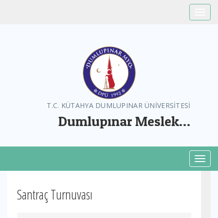
Toggle
T.C. KÜTAHYA DUMLUPINAR ÜNİVERSİTESİ
Dumlupınar Meslek
Yüksekokulu
Toggl
Santraç Turnuvası