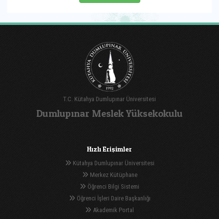
T.C. Kütahya Dumlupınar Üniversitesi
Dumlupınar Meslek Yüksekokulu
Hızlı Erişimler
Kütahya Dumlupınar Üniversitesi
Merkez Kütüphane
Öğrenci Bilgi Sistemi
Öğrenci İşleri Daire Başkanlığı
Akademik Portal