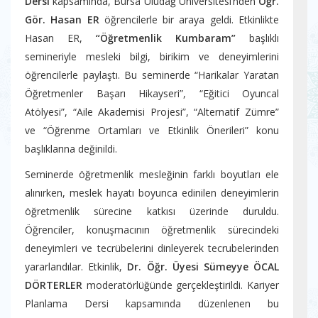
Dersi
kapsamında, Bursa Uludağ Üniversitesi’nden
Öğr.
Gör. Hasan ER
öğrencilerle bir araya geldi. Etkinlikte
Hasan ER,
“Öğretmenlik Kumbaram”
başlıklı
semineriyle mesleki bilgi, birikim ve deneyimlerini
öğrencilerle paylaştı. Bu seminerde “Harikalar Yaratan
Öğretmenler Başarı Hikayseri”, “Eğitici Oyuncal
Atölyesi”, “Aile Akademisi Projesi”, “Alternatif Zümre”
ve “Öğrenme Ortamları ve Etkinlik Önerileri” konu
başlıklarına değinildi.
Seminerde öğretmenlik mesleğinin farklı boyutları ele
alınırken, meslek hayatı boyunca edinilen deneyimlerin
öğretmenlik sürecine katkısı üzerinde duruldu.
Öğrenciler, konuşmacının öğretmenlik sürecindeki
deneyimleri ve tecrübelerini dinleyerek tecrubelerinden
yararlandılar. Etkinlik,
Dr. Öğr. Üyesi Sümeyye ÖCAL
DÖRTERLER
moderatörlüğünde gerçekleştirildi. Kariyer
Planlama Dersi kapsamında düzenlenen bu