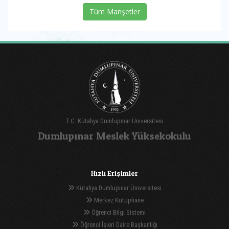
Tüm Manşetler
T.C. Kütahya Dumlupınar Üniversitesi
Dumlupınar Meslek Yüksekokulu
Hızlı Erişimler
Kütahya Dumlupınar Üniversitesi
Merkez Kütüphane
Öğrenci Bilgi Sistemi
Öğrenci İşleri Daire Başkanlığı